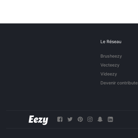
Le Réseau
Brusheezy
Vecteezy
Videezy
Devenir contribute