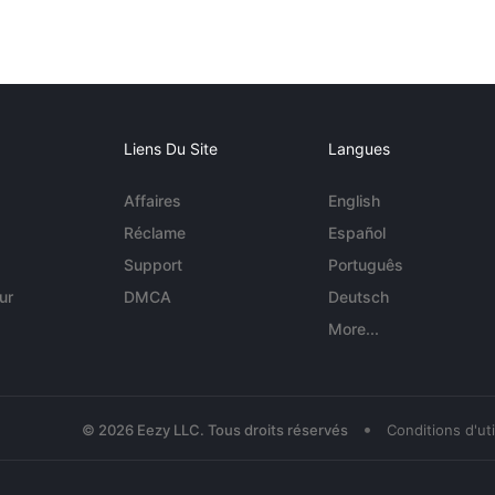
Liens Du Site
Langues
Affaires
English
Réclame
Español
Support
Português
ur
DMCA
Deutsch
More...
•
© 2026 Eezy LLC. Tous droits réservés
Conditions d'uti