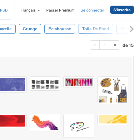
S'inscrire
PSD
Français
Passer Premium
Se connecter
arelle
Grunge
Éclaboussé
Toile De Fond
Papier
de 15
1