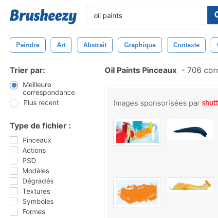
Peindre
Art
Abstrait
Graphique
Contexte
Trier par:
Oil Paints Pinceaux
-
706 cor
Meilleure
correspondance
Plus récent
Images sponsorisées par
Type de fichier :
Pinceaux
Actions
PSD
Modèles
Dégradés
Textures
Symboles
Formes