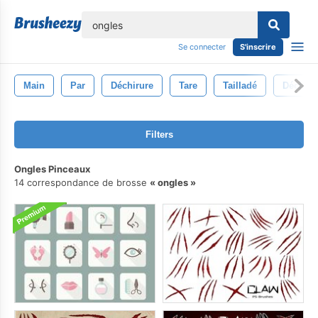
lose
Se connecter
S'inscrire
Main
Par
Déchirure
Tare
Tailladé
Déchiqu
Filters
Ongles Pinceaux
14 correspondance de brosse
ongles