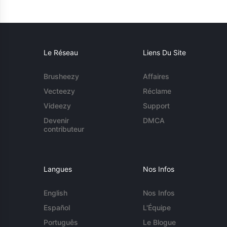
Le Réseau
Liens Du Site
Brusheezy
Affaires
Vecteezy
Réclame
Videezy
Support
Devenir
DMCA
contributeur
Langues
Nos Infos
English
Nos Infos
Español
L'Équipe
Português
Le Blogue