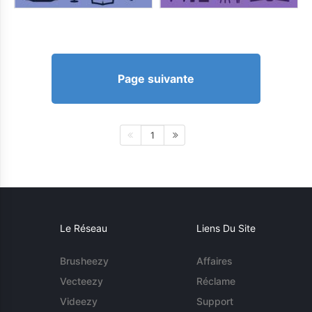
Page suivante
1
Le Réseau
Liens Du Site
Brusheezy
Affaires
Vecteezy
Réclame
Videezy
Support