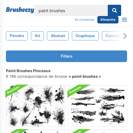
lose
Se connecter
S'inscrire
Peindre
Art
Abstrait
Graphique
Conception
Filters
Paint Brushes Pinceaux
6 196 correspondance de brosse
paint brushes