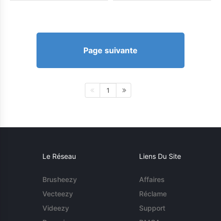
Page suivante
1
Le Réseau
Liens Du Site
Brusheezy
Affaires
Vecteezy
Réclame
Videezy
Support