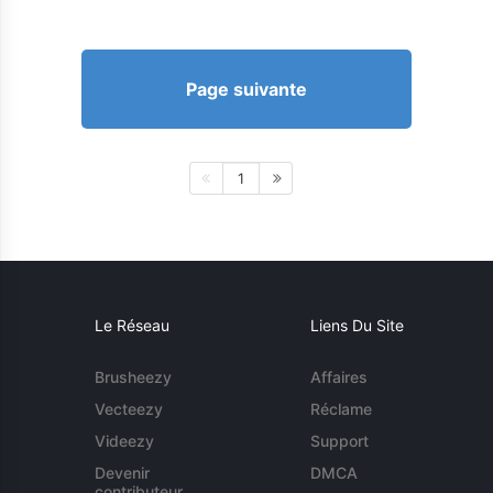
Page suivante
1
Le Réseau
Liens Du Site
Brusheezy
Affaires
Vecteezy
Réclame
Videezy
Support
Devenir
DMCA
contributeur