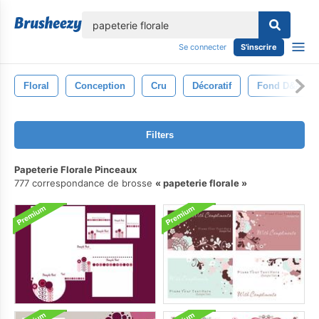
lose
Se connecter
S'inscrire
Floral
Conception
Cru
Décoratif
Fond D&#39;é
Filters
Papeterie Florale Pinceaux
777 correspondance de brosse
papeterie florale