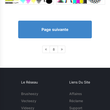
Page suivante
8
Le Réseau
Liens Du Site
Brusheezy
Affaires
Vecteezy
Réclame
Videezy
Support