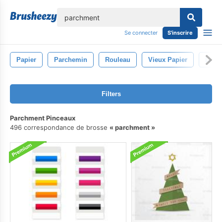
lose
Se connecter
S'inscrire
Papier
Parchemin
Rouleau
Vieux Papier
La Te
Filters
Parchment Pinceaux
496 correspondance de brosse
parchment