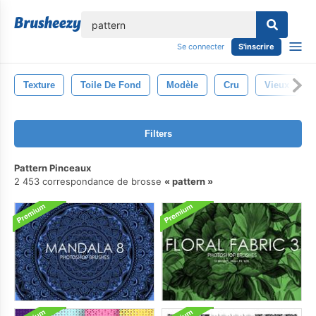
lose
Se connecter
S'inscrire
Texture
Toile De Fond
Modèle
Cru
Vieux
Filters
Pattern Pinceaux
2 453 correspondance de brosse
pattern