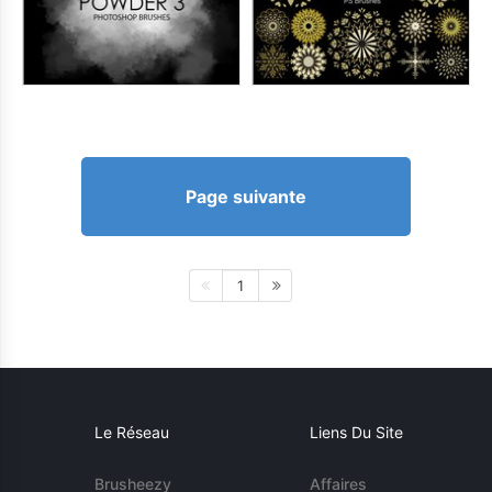
Page suivante
1
Le Réseau
Liens Du Site
Brusheezy
Affaires