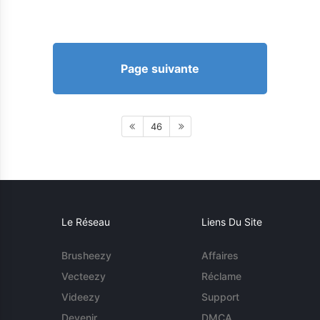
Page suivante
46
Le Réseau
Liens Du Site
Brusheezy
Affaires
Vecteezy
Réclame
Videezy
Support
Devenir
DMCA