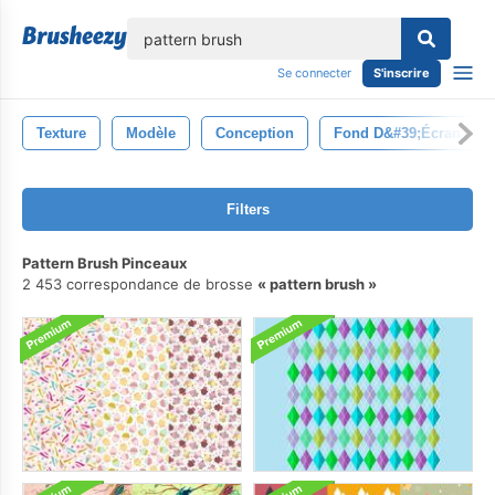
lose
Se connecter
S'inscrire
Texture
Modèle
Conception
Fond D&#39;écran
Filters
Pattern Brush Pinceaux
2 453 correspondance de brosse
pattern brush