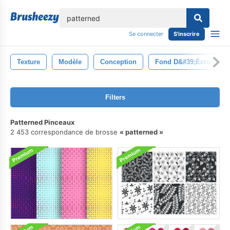
lose
Se connecter
S'inscrire
Texture
Modèle
Conception
Fond D&#39;écran
Filters
Patterned Pinceaux
2 453 correspondance de brosse
patterned