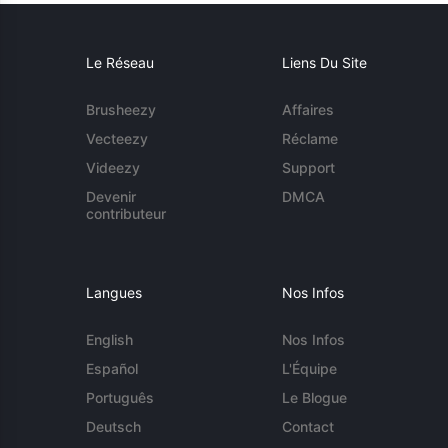
Le Réseau
Liens Du Site
Brusheezy
Affaires
Vecteezy
Réclame
Videezy
Support
Devenir
DMCA
contributeur
Langues
Nos Infos
English
Nos Infos
Español
L'Équipe
Português
Le Blogue
Deutsch
Contact