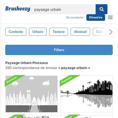
lose
Se connecter
S'inscrire
Contexte
Urbain
Texture
Abstrait
Cru
Sur
Filters
Paysage Urbain Pinceaux
260 correspondance de brosse
paysage urbain