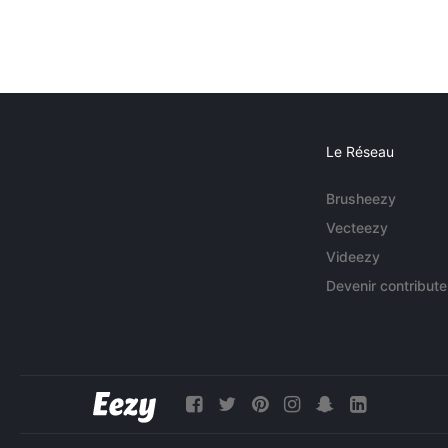
Le Réseau
Brusheezy
Vecteezy
Videezy
Devenir contribute