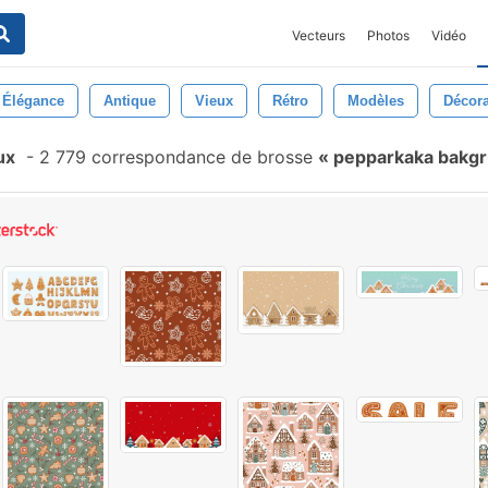
Vecteurs
Photos
Vidéo
Élégance
Antique
Vieux
Rétro
Modèles
Décora
ux
-
2 779 correspondance de brosse
pepparkaka bakg