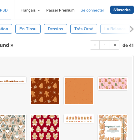
S'inscrire
PSD
Français
Passer Premium
Se connecter
tion
En Tissu
Dessins
Très Orné
La Relance
T
rund
de 41
1