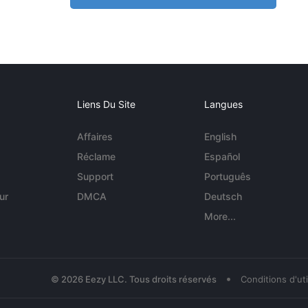
Liens Du Site
Langues
Affaires
English
Réclame
Español
Support
Português
ur
DMCA
Deutsch
More...
•
© 2026 Eezy LLC. Tous droits réservés
Conditions d'uti