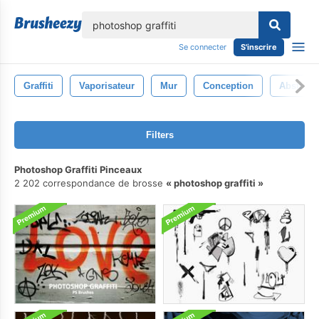
lose
Se connecter
S'inscrire
Graffiti
Vaporisateur
Mur
Conception
Abstrait
Filters
Photoshop Graffiti Pinceaux
2 202 correspondance de brosse
photoshop graffiti