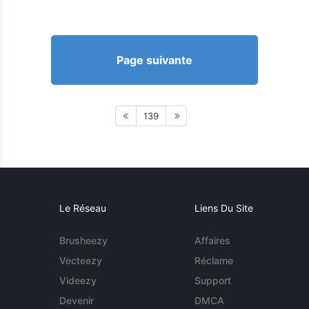
Page suivante
139
Le Réseau
Liens Du Site
Brusheezy
Affaires
Vecteezy
Réclame
Videezy
Support
Devenir
DMCA