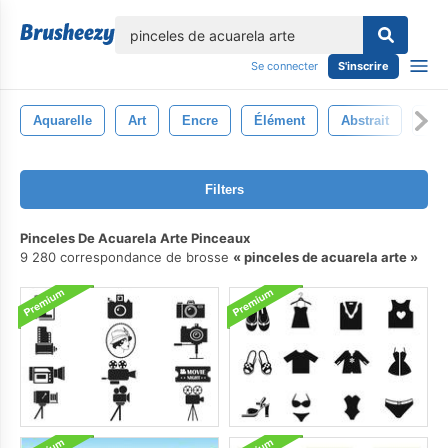
lose
Se connecter
S'inscrire
Aquarelle
Art
Encre
Élément
Abstrait
Con
Filters
Pinceles De Acuarela Arte Pinceaux
9 280 correspondance de brosse
pinceles de acuarela arte