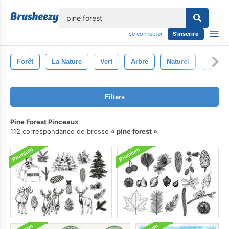
lose
Se connecter
S'inscrire
Forêt
La Nature
Vert
Arbre
Naturel
Pin
Filters
Pine Forest Pinceaux
112 correspondance de brosse
pine forest