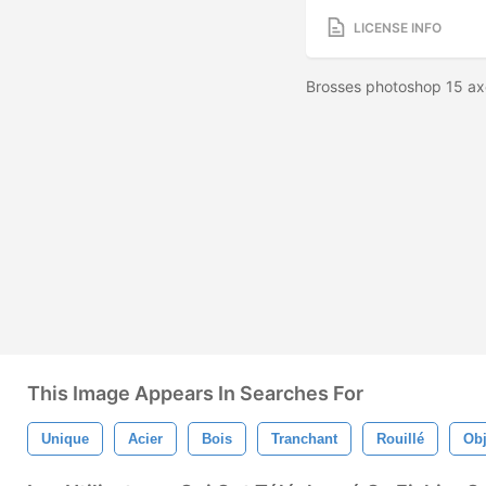
LICENSE INFO
Brosses photoshop 15 axe
This Image Appears In Searches For
Unique
Acier
Bois
Tranchant
Rouillé
Obj