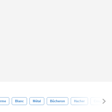
rme
Blanc
Métal
Bûcheron
Hacher
Couper