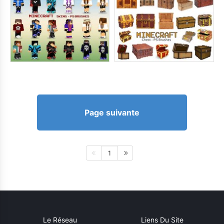
Page suivante
1
Le Réseau
Liens Du Site