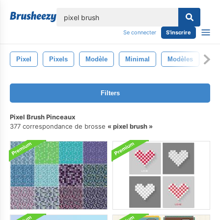
lose
Se connecter
S'inscrire
Pixel
Pixels
Modèle
Minimal
Modèles
Filters
Pixel Brush Pinceaux
377 correspondance de brosse
pixel brush