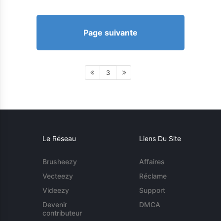
Page suivante
3
Le Réseau
Liens Du Site
Brusheezy
Affaires
Vecteezy
Réclame
Videezy
Support
Devenir
DMCA
contributeur