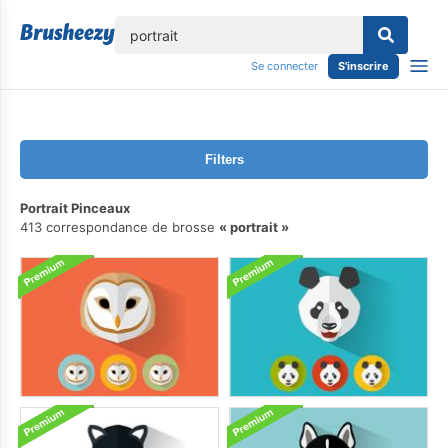
lose
Se connecter
S'inscrire
Filters
Portrait Pinceaux
413 correspondance de brosse
portrait