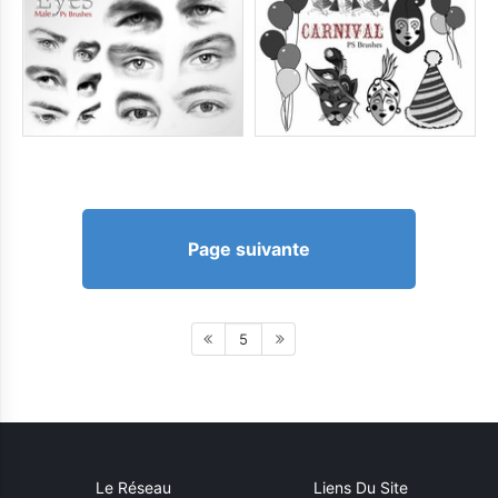
Page suivante
5
Le Réseau
Liens Du Site