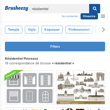
lose
Se connecter
S'inscrire
Temple
Style
Esquisser
Professionnel
La Pho
Filters
Résidentiel Pinceaux
16 correspondance de brosse
résidentiel