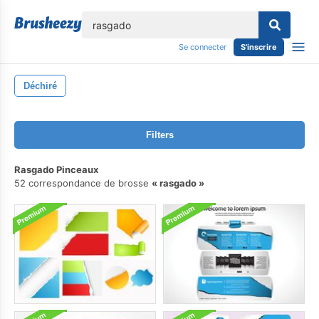
lose
Se connecter
S'inscrire
Déchiré
Filters
Rasgado Pinceaux
52 correspondance de brosse
rasgado