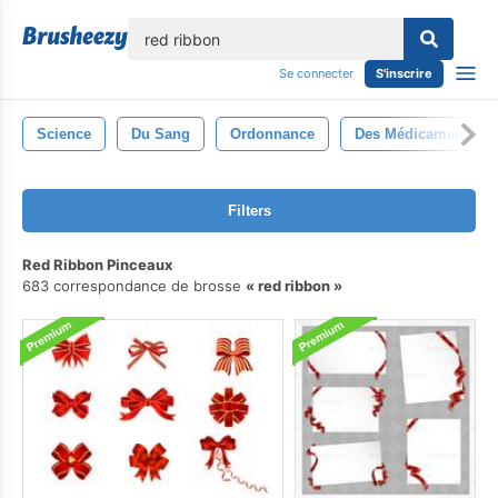
lose
Se connecter
S'inscrire
Science
Du Sang
Ordonnance
Des Médicaments
Filters
Red Ribbon Pinceaux
683 correspondance de brosse
red ribbon