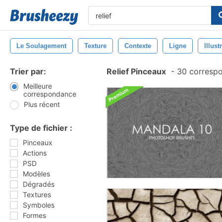
Le Soulagement
Texture
Contexte
Ligne
Illust
Trier par:
Relief Pinceaux
-
30 corresp
Meilleure
correspondance
Plus récent
Type de fichier :
Pinceaux
Actions
PSD
Modèles
Dégradés
Textures
Symboles
Formes