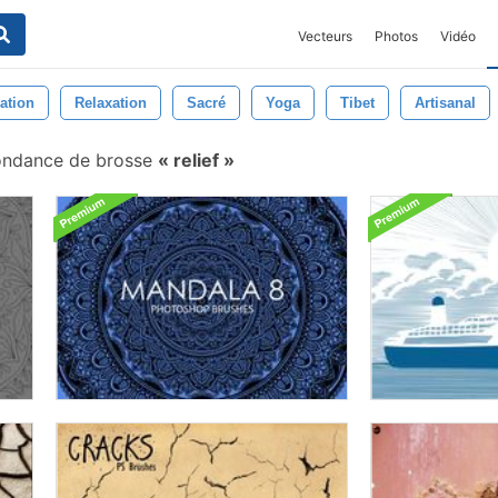
Vecteurs
Photos
Vidéo
ration
Relaxation
Sacré
Yoga
Tibet
Artisanal
ondance de brosse
relief