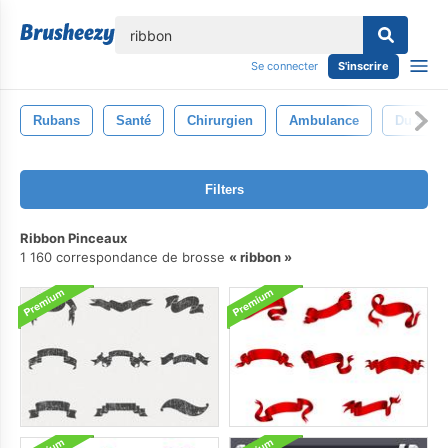
lose
Se connecter
S'inscrire
Rubans
Santé
Chirurgien
Ambulance
Du Sang
Filters
Ribbon Pinceaux
1 160 correspondance de brosse
ribbon