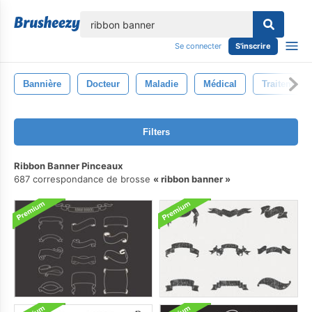
lose
Se connecter
S'inscrire
Bannière
Docteur
Maladie
Médical
Traitement
Filters
Ribbon Banner Pinceaux
687 correspondance de brosse
ribbon banner