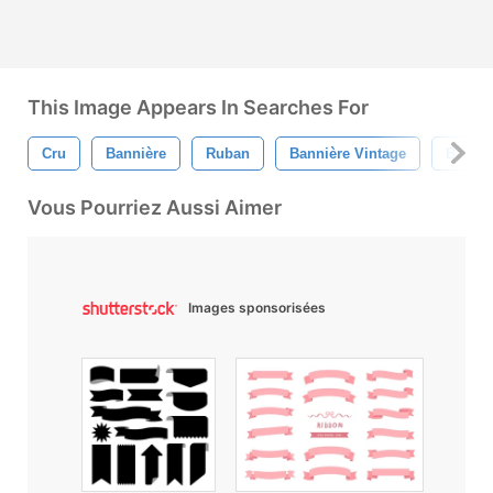
This Image Appears In Searches For
Cru
Bannière
Ruban
Bannière Vintage
Banniè
Vous Pourriez Aussi Aimer
Images sponsorisées