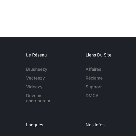
Le Réseau
Liens Du Site
Brusheezy
Affaires
Vecteezy
Réclame
Videezy
Support
Devenir
DMCA
contributeur
Langues
Nos Infos