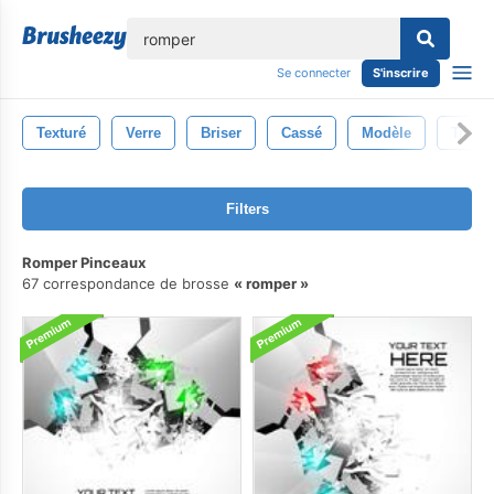
lose
Se connecter
S'inscrire
Texturé
Verre
Briser
Cassé
Modèle
Trans
Filters
Romper Pinceaux
67 correspondance de brosse
romper