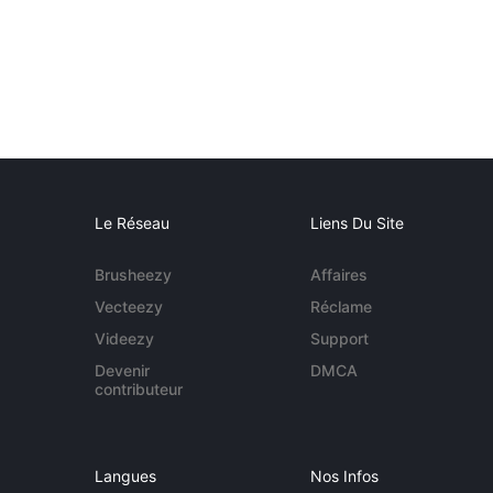
Le Réseau
Liens Du Site
Brusheezy
Affaires
Vecteezy
Réclame
Videezy
Support
Devenir
DMCA
contributeur
Langues
Nos Infos