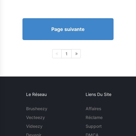
Page suivante
1
Le Réseau
Liens Du Site
Brusheezy
Affaires
Vecteezy
Réclame
Videezy
Support
Devenir
DMCA