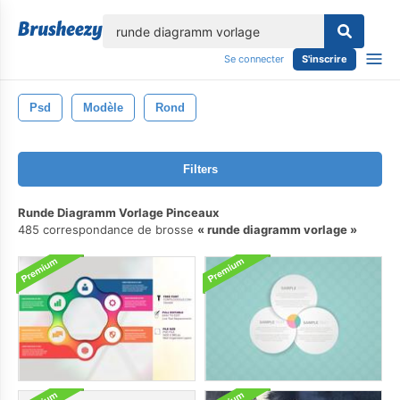
lose
Se connecter
S'inscrire
Psd
Modèle
Rond
Filters
Runde Diagramm Vorlage Pinceaux
485 correspondance de brosse
runde diagramm vorlage