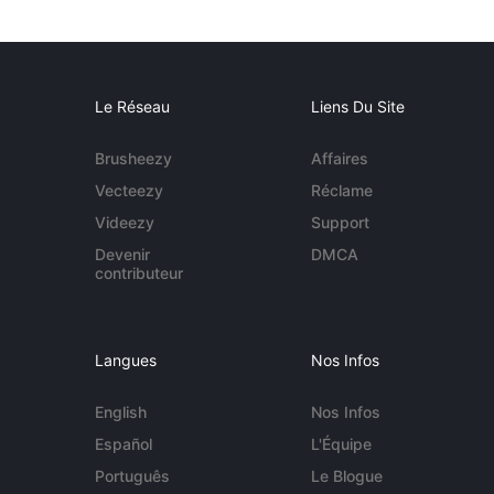
Le Réseau
Liens Du Site
Brusheezy
Affaires
Vecteezy
Réclame
Videezy
Support
Devenir
DMCA
contributeur
Langues
Nos Infos
English
Nos Infos
Español
L'Équipe
Português
Le Blogue