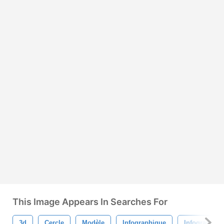
This Image Appears In Searches For
3d
Cercle
Modèle
Infographique
Infographiq