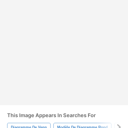
This Image Appears In Searches For
Diagramme De Venn
Modèle De Diagramme Rond
Inter