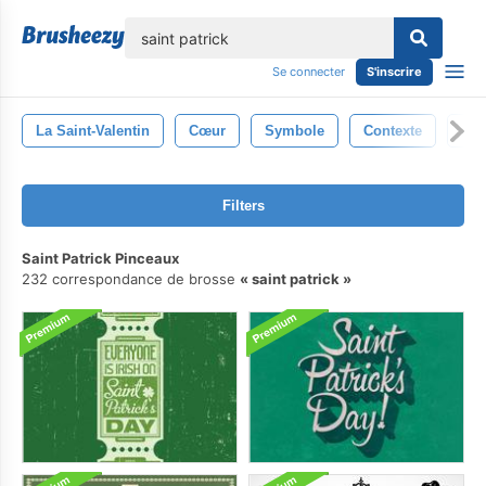
lose
Se connecter
S'inscrire
La Saint-Valentin
Cœur
Symbole
Contexte
Am
Filters
Saint Patrick Pinceaux
232 correspondance de brosse
saint patrick