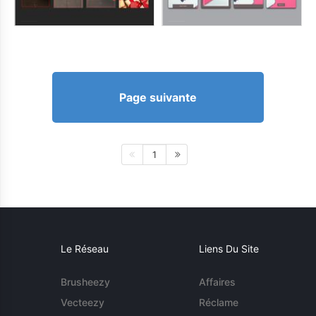
Page suivante
1
Le Réseau
Liens Du Site
Brusheezy
Affaires
Vecteezy
Réclame