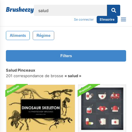
lose
Se connecter
S'inscrire
Aliments
Régime
Filters
Salud Pinceaux
201 correspondance de brosse
salud