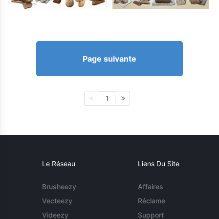
Page suivante
1
Le Réseau
Liens Du Site
Brusheezy
Affaires
Vecteezy
Réclame
Videezy
Support