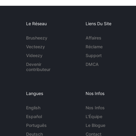
Le Réseau
Liens Du Site
Brusheezy
Affaires
Vecteezy
Réclame
Videezy
Support
Devenir
DMCA
contributeur
Langues
Nos Infos
English
Nos Infos
Español
L'Équipe
Português
Le Blogue
Deutsch
Contact