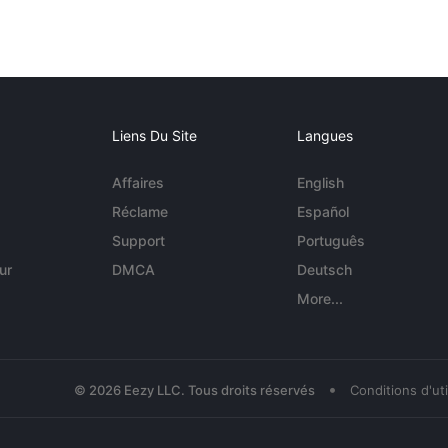
Liens Du Site
Langues
Affaires
English
Réclame
Español
Support
Português
ur
DMCA
Deutsch
More...
•
© 2026 Eezy LLC. Tous droits réservés
Conditions d'uti