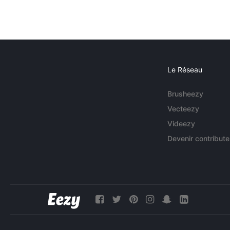
Le Réseau
Brusheezy
Vecteezy
Videezy
Devenir contribute