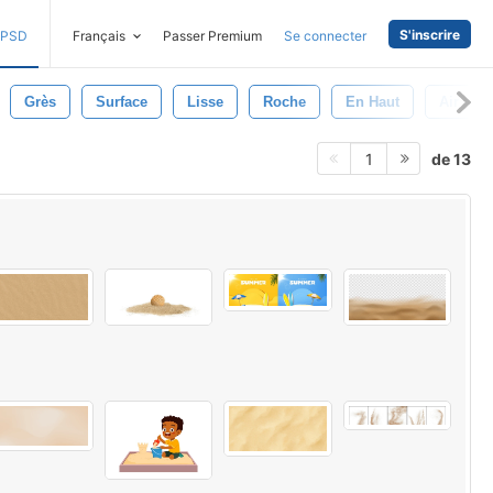
S'inscrire
PSD
Français
Passer Premium
Se connecter
Grès
Surface
Lisse
Roche
En Haut
Air
de 13
1