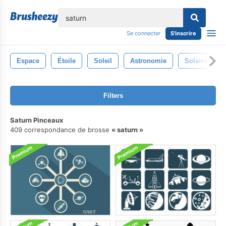
lose
Se connecter
S'inscrire
Espace
Étoile
Soleil
Astronomie
Solaire
Filters
Saturn Pinceaux
409 correspondance de brosse
saturn