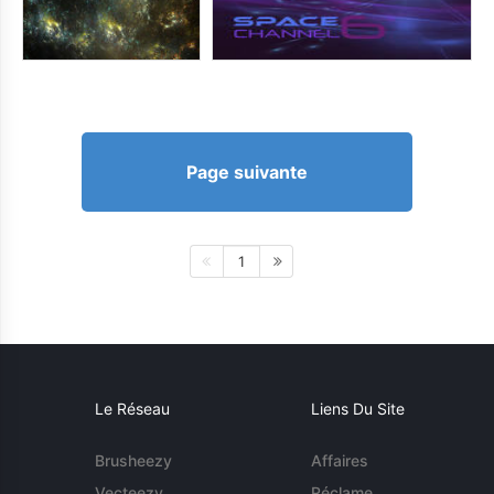
Page suivante
1
Le Réseau
Liens Du Site
Brusheezy
Affaires
Vecteezy
Réclame