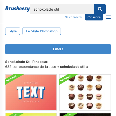
lose
Se connecter
S'inscrire
Style
Le Style Photoshop
Filters
Schokolade Stil Pinceaux
632 correspondance de brosse
schokolade stil