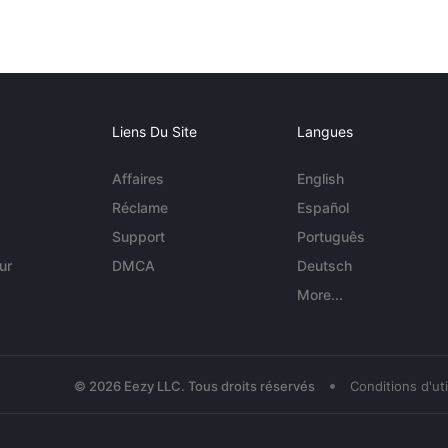
Liens Du Site
Langues
Affaires
English
Réclame
Español
Support
Português
ur
DMCA
Deutsch
More...
•
© 2026 Eezy LLC. Tous droits réservés
Conditions d'uti