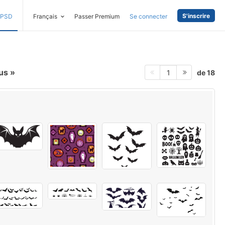
S'inscrire
PSD
Français
Passer Premium
Se connecter
aus
de 18
1