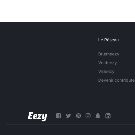
Le Réseau
Brusheezy
Vecteezy
Videezy
Devenir contribute