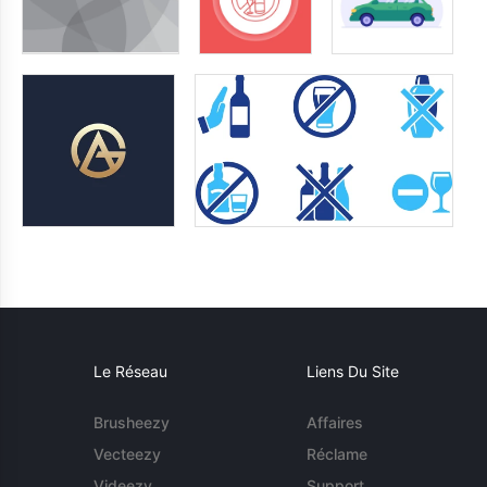
Le Réseau
Liens Du Site
Brusheezy
Affaires
Vecteezy
Réclame
Videezy
Support