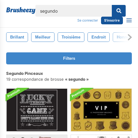
lose
Se connecter
S'inscrire
Brillant
Meilleur
Troisième
Endroit
Honneur
Filters
Segundo Pinceaux
19 correspondance de brosse
segundo