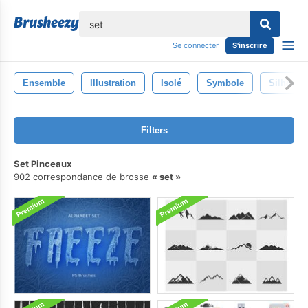
lose
Se connecter
S'inscrire
Ensemble
Illustration
Isolé
Symbole
Silhouett
Filters
Set Pinceaux
902 correspondance de brosse
set