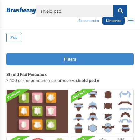
lose
Se connecter
S'inscrire
Psd
Filters
Shield Psd Pinceaux
2 100 correspondance de brosse
shield psd