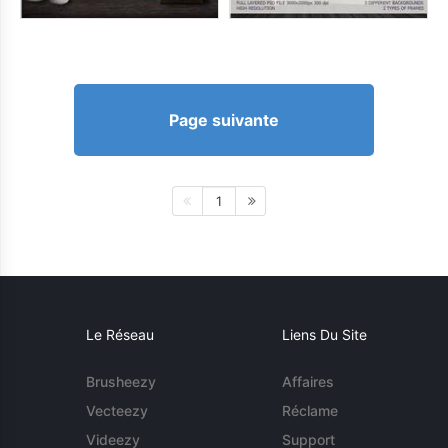
Page suivante
1
Le Réseau
Liens Du Site
Brusheezy
Affaires
Vecteezy
Réclame
Videezy
Support