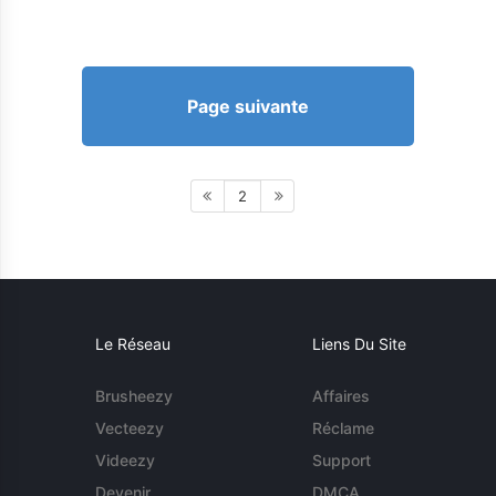
Page suivante
2
Le Réseau
Liens Du Site
Brusheezy
Affaires
Vecteezy
Réclame
Videezy
Support
Devenir
DMCA