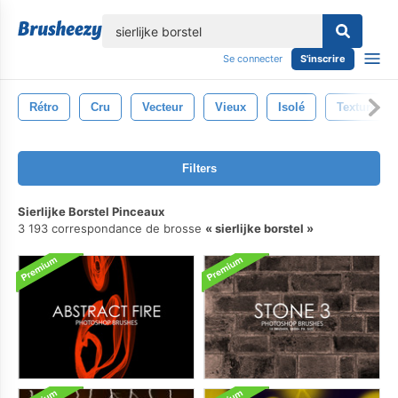
lose
Se connecter
S'inscrire
Rétro
Cru
Vecteur
Vieux
Isolé
Texture
Filters
Sierlijke Borstel Pinceaux
3 193 correspondance de brosse
sierlijke borstel