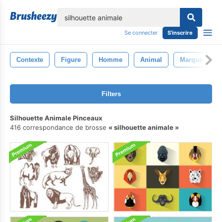
lose
Se connecter
S'inscrire
Contexte
Figure
Homme
Animal
Marque
Filters
Silhouette Animale Pinceaux
416 correspondance de brosse
silhouette animale