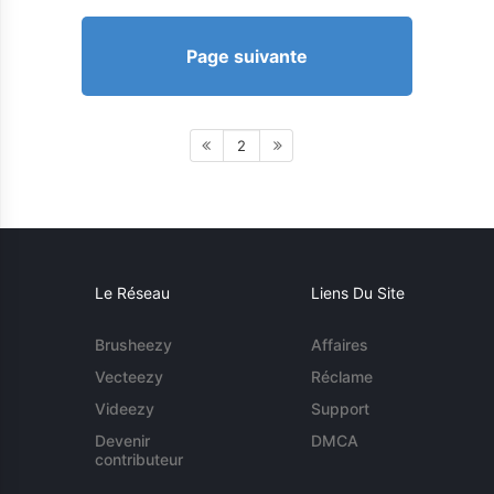
Page suivante
2
Le Réseau
Liens Du Site
Brusheezy
Affaires
Vecteezy
Réclame
Videezy
Support
Devenir
DMCA
contributeur