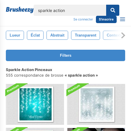
lose
Se connecter
S'inscrire
Lueur
Éclat
Abstrait
Transparent
Contexte
Filters
Sparkle Action Pinceaux
555 correspondance de brosse
sparkle action