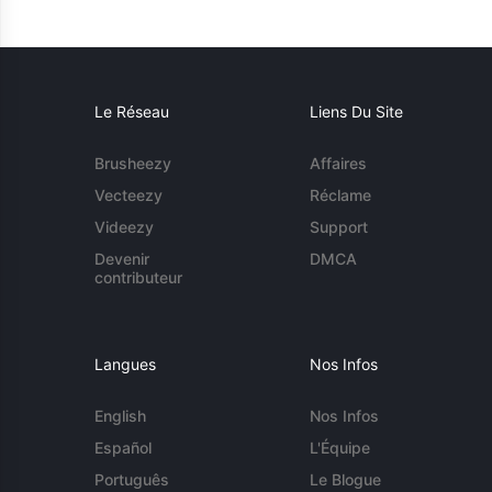
Le Réseau
Liens Du Site
Brusheezy
Affaires
Vecteezy
Réclame
Videezy
Support
Devenir
DMCA
contributeur
Langues
Nos Infos
English
Nos Infos
Español
L'Équipe
Português
Le Blogue