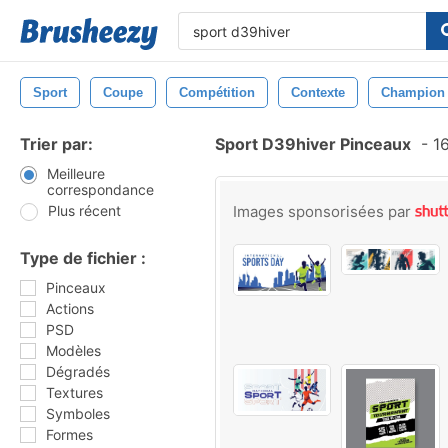
Sport
Coupe
Compétition
Contexte
Champion
Trier par:
Sport D39hiver Pinceaux
-
16
Meilleure
correspondance
Plus récent
Images sponsorisées par
Type de fichier :
Pinceaux
Actions
PSD
Modèles
Dégradés
Textures
Symboles
Formes