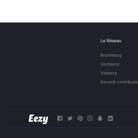
Le Réseau
Brusheezy
Vecteezy
Videezy
Devenir contribute