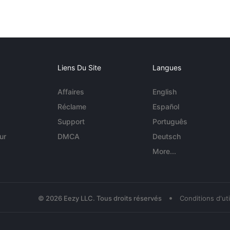
Liens Du Site
Langues
Affaires
English
Réclame
Español
Support
Português
ur
DMCA
Deutsch
More...
•
© 2026 Eezy LLC. Tous droits réservés
Conditions d'uti