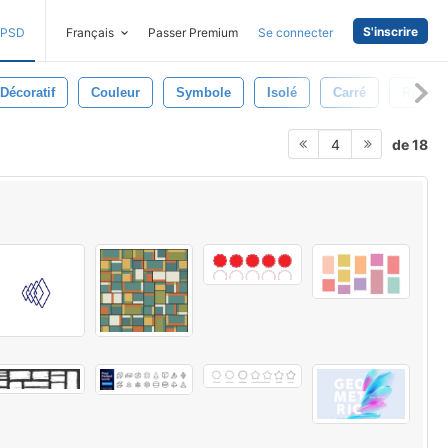
S'inscrire
PSD
Français
Passer Premium
Se connecter
Décoratif
Couleur
Symbole
Isolé
Carré
Rétro
de 18
4