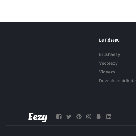
Le Réseau
Brusheezy
Vecteezy
Videezy
Devenir contribute