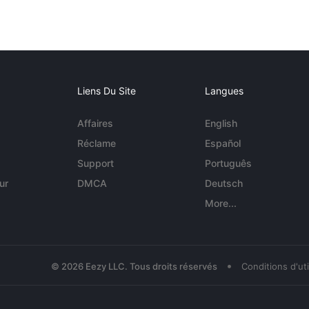
Liens Du Site
Langues
Affaires
English
Réclame
Español
Support
Português
ur
DMCA
Deutsch
More...
•
© 2026 Eezy LLC. Tous droits réservés
Conditions d'uti