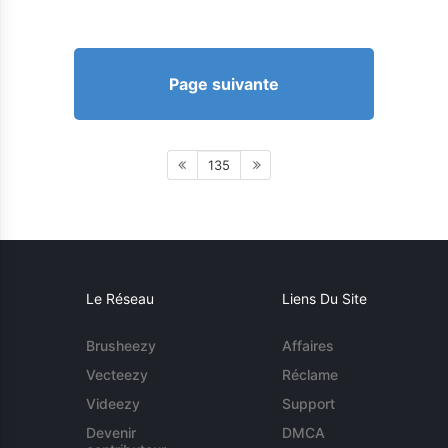
Page suivante
135
Le Réseau
Liens Du Site
Brusheezy
Affaires
Vecteezy
Réclame
Videezy
Support
Devenir
DMCA