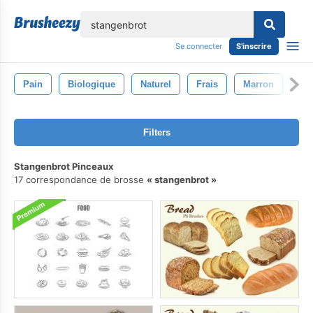
lose
Se connecter
S'inscrire
Pain
Biologique
Naturel
Frais
Marron
Blé
Filters
Stangenbrot Pinceaux
17 correspondance de brosse
stangenbrot