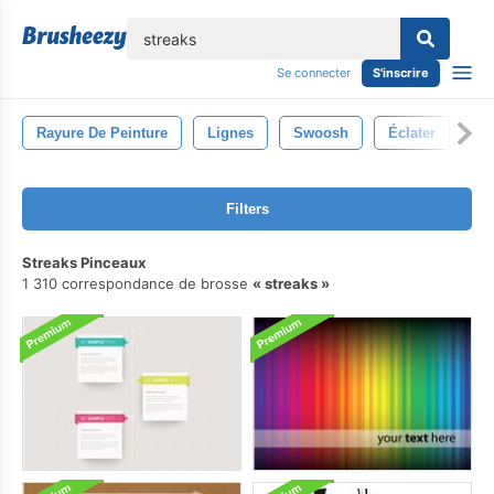
lose
Se connecter
S'inscrire
Rayure De Peinture
Lignes
Swoosh
Éclater
Ra
Filters
Streaks Pinceaux
1 310 correspondance de brosse
streaks