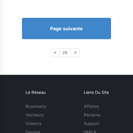
Page suivante
25
Le Réseau
Liens Du Site
Brusheezy
Affaires
Vecteezy
Réclame
Videezy
Support
Devenir
DMCA