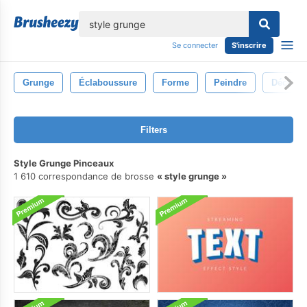
lose
Se connecter
S'inscrire
Grunge
Éclaboussure
Forme
Peindre
Décorat
Filters
Style Grunge Pinceaux
1 610 correspondance de brosse
style grunge