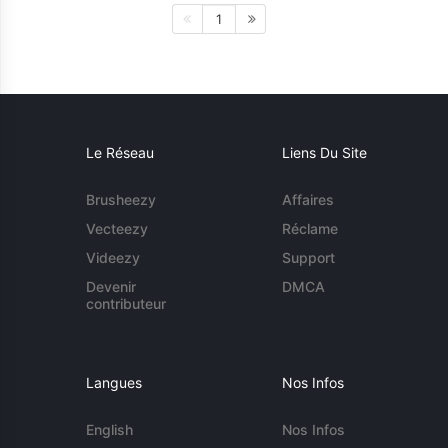
1
Le Réseau
Liens Du Site
Brusheezy
Affaires
Vecteezy
Réclame
Videezy
Support
Devenir
DMCA
contributeur
Langues
Nos Infos
English
Nos Infos