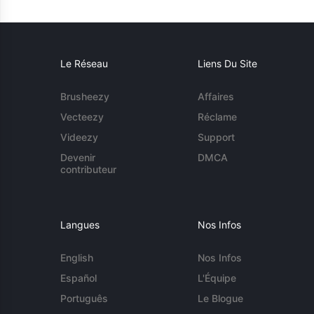
Le Réseau
Liens Du Site
Brusheezy
Affaires
Vecteezy
Réclame
Videezy
Support
Devenir
DMCA
contributeur
Langues
Nos Infos
English
Nos Infos
Español
L'Équipe
Português
Le Blogue