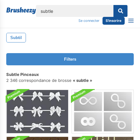
lose
Se connecter
S'inscrire
Subtil
Filters
Subtle Pinceaux
2 346 correspondance de brosse
subtle